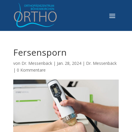
Fersensporn
von
Dr. Messenbäck
|
Jan. 28, 2024
|
Dr. Messenbäck
|
0 Kommentare